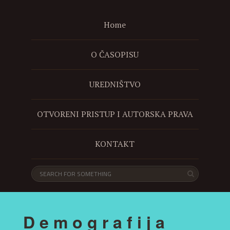
Home
O ČASOPISU
UREDNIŠTVO
OTVORENI PRISTUP I AUTORSKA PRAVA
KONTAKT
D e m o g r a f i j a